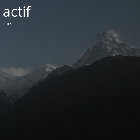
actif
 jours.