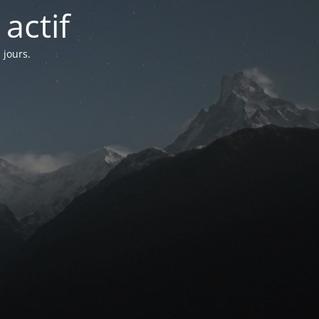
actif
 jours.