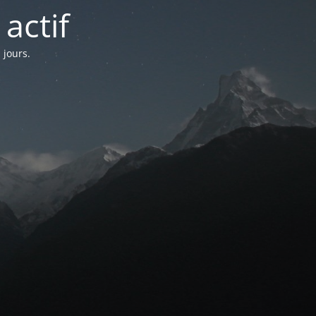
actif
 jours.