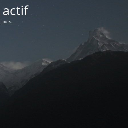
actif
 jours.