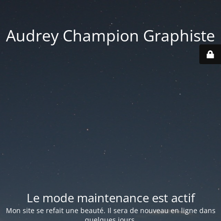
Audrey Champion Graphiste
Le mode maintenance est actif
Mon site se refait une beauté. Il sera de nouveau en ligne dans
quelques jours.