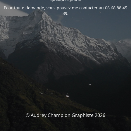
Pour toute demande, vous pouvez me contacter au 06 68 88 45
39.
© Audrey Champion Graphiste 2026