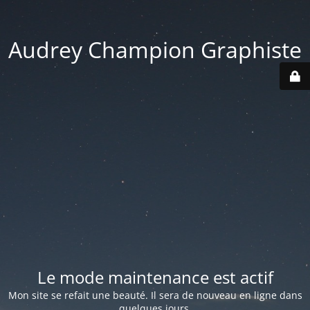
Audrey Champion Graphiste
Le mode maintenance est actif
Mon site se refait une beauté. Il sera de nouveau en ligne dans
quelques jours.