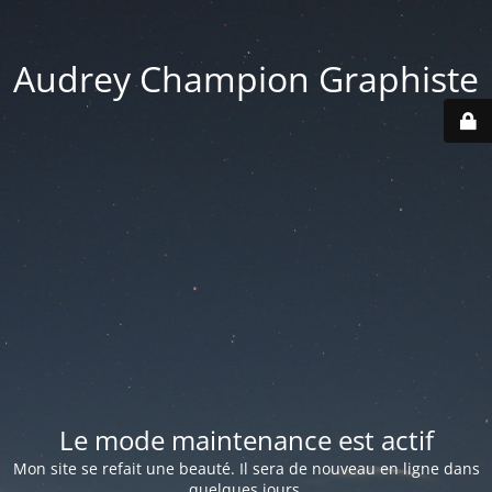
Audrey Champion Graphiste
Le mode maintenance est actif
Mon site se refait une beauté. Il sera de nouveau en ligne dans
quelques jours.