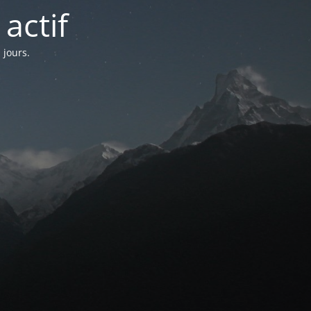
actif
 jours.