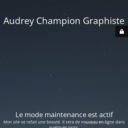
Audrey Champion Graphiste
Le mode maintenance est actif
Mon site se refait une beauté. Il sera de nouveau en ligne dans
quelques jours.