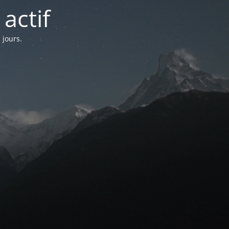
actif
 jours.