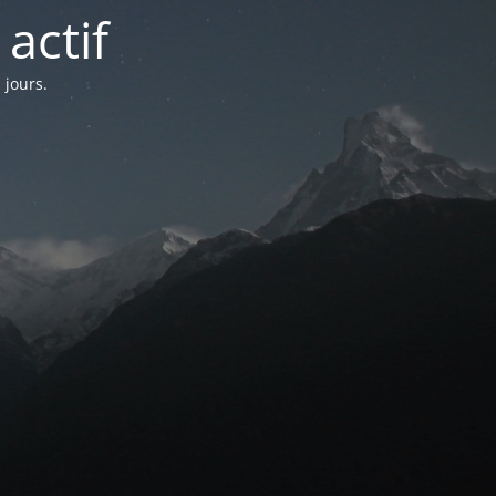
actif
 jours.